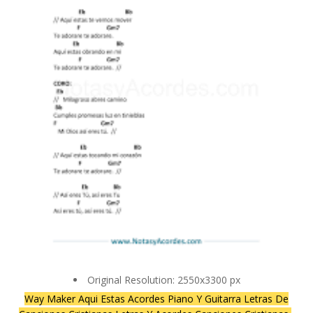
Original Resolution: 2550x3300 px
Way Maker Aqui Estas Acordes Piano Y Guitarra Letras De