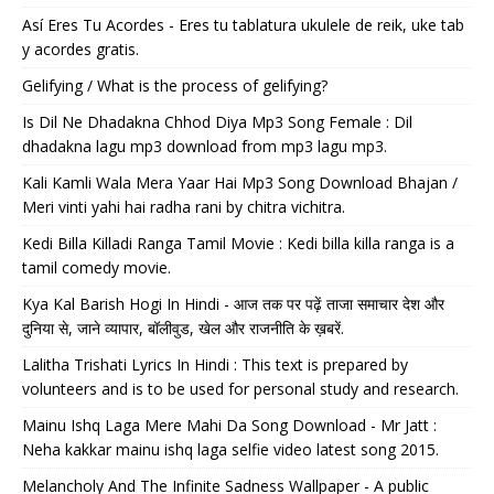
Así Eres Tu Acordes - Eres tu tablatura ukulele de reik, uke tab
y acordes gratis.
Gelifying / What is the process of gelifying?
Is Dil Ne Dhadakna Chhod Diya Mp3 Song Female : Dil
dhadakna lagu mp3 download from mp3 lagu mp3.
Kali Kamli Wala Mera Yaar Hai Mp3 Song Download Bhajan /
Meri vinti yahi hai radha rani by chitra vichitra.
Kedi Billa Killadi Ranga Tamil Movie : Kedi billa killa ranga is a
tamil comedy movie.
Kya Kal Barish Hogi In Hindi - आज तक पर पढ़ें ताजा समाचार देश और
दुनिया से, जाने व्यापार, बॉलीवुड, खेल और राजनीति के ख़बरें.
Lalitha Trishati Lyrics In Hindi : This text is prepared by
volunteers and is to be used for personal study and research.
Mainu Ishq Laga Mere Mahi Da Song Download - Mr Jatt :
Neha kakkar mainu ishq laga selfie video latest song 2015.
Melancholy And The Infinite Sadness Wallpaper - A public