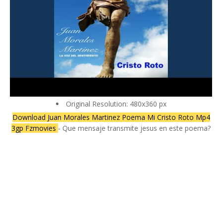
Original Resolution: 480x360 px
Download Juan Morales Martinez Poema Mi Cristo Roto Mp4
3gp Fzmovies
- Que mensaje transmite jesus en este poema?