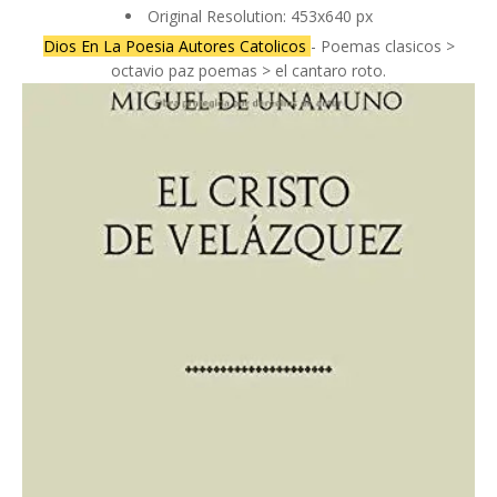
Original Resolution: 453x640 px
Dios En La Poesia Autores Catolicos
- Poemas clasicos >
octavio paz poemas > el cantaro roto.