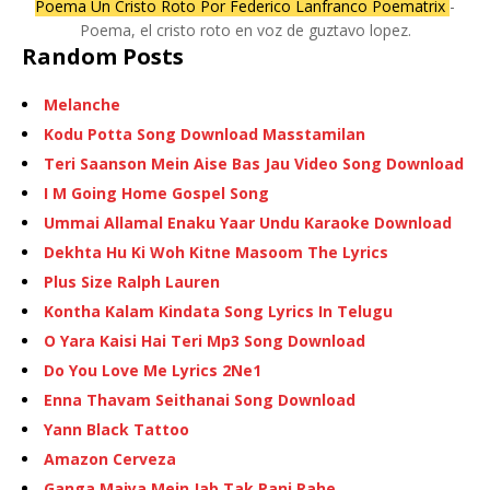
Poema Un Cristo Roto Por Federico Lanfranco Poematrix
-
Poema, el cristo roto en voz de guztavo lopez.
Random Posts
Melanche
Kodu Potta Song Download Masstamilan
Teri Saanson Mein Aise Bas Jau Video Song Download
I M Going Home Gospel Song
Ummai Allamal Enaku Yaar Undu Karaoke Download
Dekhta Hu Ki Woh Kitne Masoom The Lyrics
Plus Size Ralph Lauren
Kontha Kalam Kindata Song Lyrics In Telugu
O Yara Kaisi Hai Teri Mp3 Song Download
Do You Love Me Lyrics 2Ne1
Enna Thavam Seithanai Song Download
Yann Black Tattoo
Amazon Cerveza
Ganga Maiya Mein Jab Tak Pani Rahe