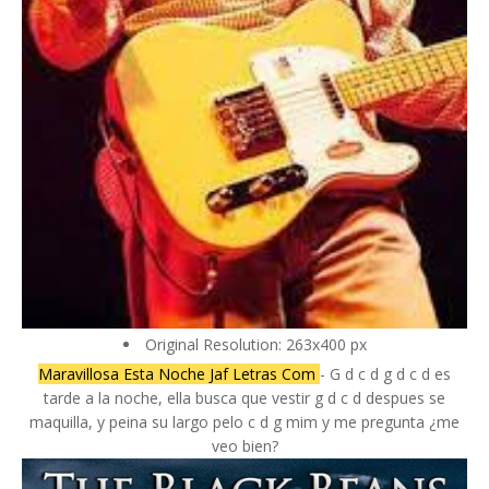
Original Resolution: 263x400 px
Maravillosa Esta Noche Jaf Letras Com
- G d c d g d c d es
tarde a la noche, ella busca que vestir g d c d despues se
maquilla, y peina su largo pelo c d g mim y me pregunta ¿me
veo bien?