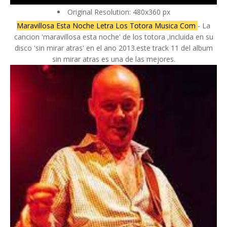
Original Resolution: 480x360 px
Maravillosa Esta Noche Letra Los Totora Musica Com
- La
cancion 'maravillosa esta noche' de los totora ,incluida en su
disco 'sin mirar atras' en el ano 2013.este track 11 del album
sin mirar atras es una de las mejores.