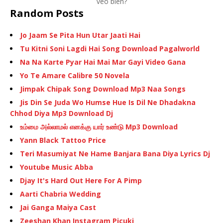
veo bien?
Random Posts
Jo Jaam Se Pita Hun Utar Jaati Hai
Tu Kitni Soni Lagdi Hai Song Download Pagalworld
Na Na Karte Pyar Hai Mai Mar Gayi Video Gana
Yo Te Amare Calibre 50 Novela
Jimpak Chipak Song Download Mp3 Naa Songs
Jis Din Se Juda Wo Humse Hue Is Dil Ne Dhadakna
Chhod Diya Mp3 Download Dj
உம்மை அல்லாமல் எனக்கு யார் உண்டு Mp3 Download
Yann Black Tattoo Price
Teri Masumiyat Ne Hame Banjara Bana Diya Lyrics Dj
Youtube Music Abba
Djay It's Hard Out Here For A Pimp
Aarti Chabria Wedding
Jai Ganga Maiya Cast
Zeeshan Khan Instagram Picuki