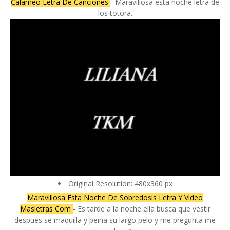
Calameo Letra De Canciones
- Maravillosa esta noche letra de
los totora.
Original Resolution: 480x360 px
Maravillosa Esta Noche De Sobredosis Letra Y Video
Masletras Com
- Es tarde a la noche ella busca que vestir
despues se maquilla y peina su largo pelo y me pregunta me