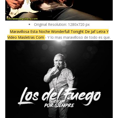
Original Resolution: 1280x720 px
Maravillosa Esta Noche Wonderfull Tonight De Jaf Letra Y
Video Masletras Com
- Y lo mas maravilloso de todo es que.