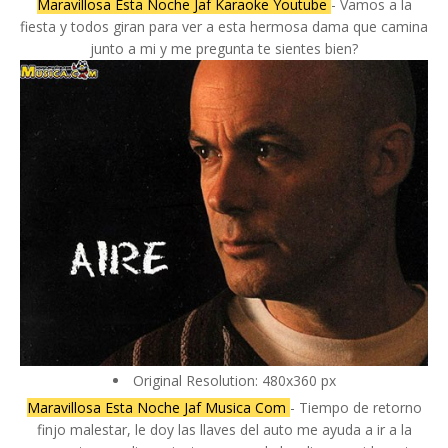
Maravillosa Esta Noche Jaf Karaoke Youtube
- Vamos a la
fiesta y todos giran para ver a esta hermosa dama que camina
junto a mi y me pregunta te sientes bien?
Original Resolution: 480x360 px
Maravillosa Esta Noche Jaf Musica Com
- Tiempo de retorno
finjo malestar, le doy las llaves del auto me ayuda a ir a la