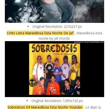
Original Resolution: 227x227 px
Cmtv Letra Maravillosa Esta Noche De Jaf
- Maravillosa esta
noche by jaf chords.
Original Resolution: 1280x720 px
Sobredosis 04 Maravillosa Esta Noche Youtube
- Le digo si,