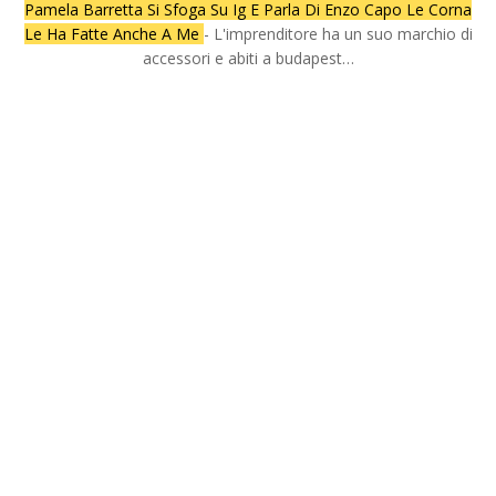
Pamela Barretta Si Sfoga Su Ig E Parla Di Enzo Capo Le Corna
Le Ha Fatte Anche A Me
- L'imprenditore ha un suo marchio di
accessori e abiti a budapest…