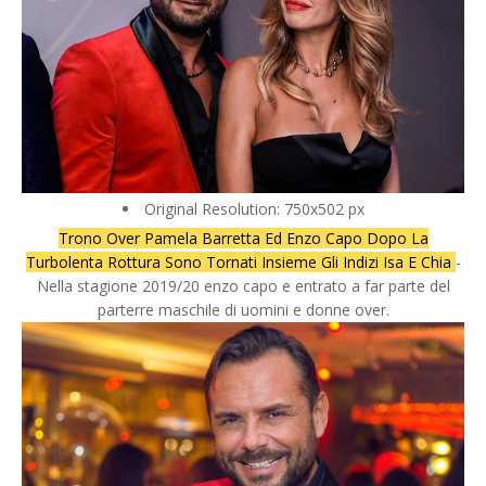
Original Resolution: 750x502 px
Trono Over Pamela Barretta Ed Enzo Capo Dopo La
Turbolenta Rottura Sono Tornati Insieme Gli Indizi Isa E Chia
-
Nella stagione 2019/20 enzo capo e entrato a far parte del
parterre maschile di uomini e donne over.