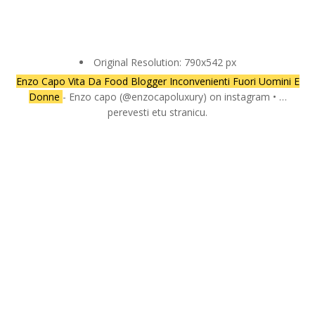
Original Resolution: 790x542 px
Enzo Capo Vita Da Food Blogger Inconvenienti Fuori Uomini E
Donne
- Enzo capo (@enzocapoluxury) on instagram • …
perevesti etu stranicu.