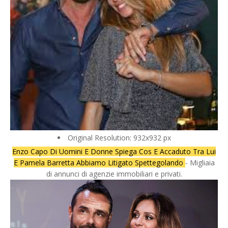
Original Resolution: 932x932 px
Enzo Capo Di Uomini E Donne Spiega Cos E Accaduto Tra Lui
E Pamela Barretta Abbiamo Litigato Spettegolando
- Migliaia
di annunci di agenzie immobiliari e privati.