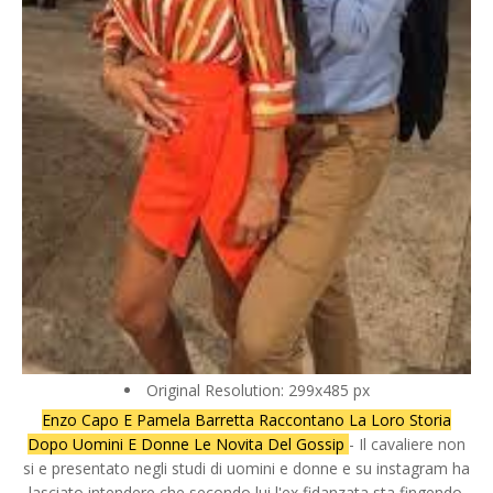
Original Resolution: 299x485 px
Enzo Capo E Pamela Barretta Raccontano La Loro Storia
Dopo Uomini E Donne Le Novita Del Gossip
- Il cavaliere non
si e presentato negli studi di uomini e donne e su instagram ha
lasciato intendere che secondo lui l'ex fidanzata sta fingendo.