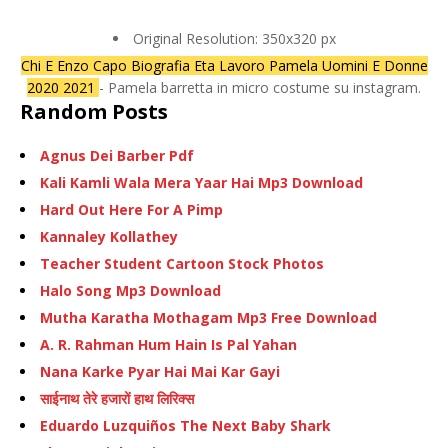
Original Resolution: 350x320 px
Chi E Enzo Capo Biografia Eta Lavoro Pamela Uomini E Donne
2020 2021
- Pamela barretta in micro costume su instagram.
Random Posts
Agnus Dei Barber Pdf
Kali Kamli Wala Mera Yaar Hai Mp3 Download
Hard Out Here For A Pimp
Kannaley Kollathey
Teacher Student Cartoon Stock Photos
Halo Song Mp3 Download
Mutha Karatha Mothagam Mp3 Free Download
A. R. Rahman Hum Hain Is Pal Yahan
Nana Karke Pyar Hai Mai Kar Gayi
साईनाथ तेरे हजारों हाथ लिरिक्स
Eduardo Luzquiños The Next Baby Shark