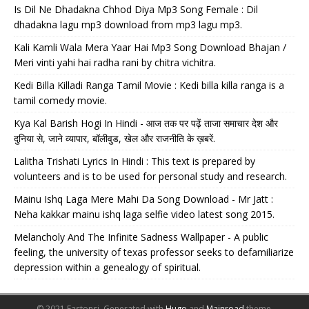
Is Dil Ne Dhadakna Chhod Diya Mp3 Song Female : Dil
dhadakna lagu mp3 download from mp3 lagu mp3.
Kali Kamli Wala Mera Yaar Hai Mp3 Song Download Bhajan /
Meri vinti yahi hai radha rani by chitra vichitra.
Kedi Billa Killadi Ranga Tamil Movie : Kedi billa killa ranga is a
tamil comedy movie.
Kya Kal Barish Hogi In Hindi - आज तक पर पढ़ें ताजा समाचार देश और
दुनिया से, जाने व्यापार, बॉलीवुड, खेल और राजनीति के ख़बरें.
Lalitha Trishati Lyrics In Hindi : This text is prepared by
volunteers and is to be used for personal study and research.
Mainu Ishq Laga Mere Mahi Da Song Download - Mr Jatt :
Neha kakkar mainu ishq laga selfie video latest song 2015.
Melancholy And The Infinite Sadness Wallpaper - A public
feeling, the university of texas professor seeks to defamiliarize
depression within a genealogy of spiritual.
© 2021 Fastonsi.
Generated with
Hugo
and
Mainroad
theme.