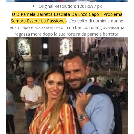
Original Resolution: 1201x697 px
U D Pamela Barretta Lasciata Da Enzo Capo Il Problema
Sembra Essere La Passione
- L'ex volto di uomini e donne
enzo capo e stato sorpreso in un bar con una giovanissima
ragazza mora dopo la sua rottura da pamela barretta.