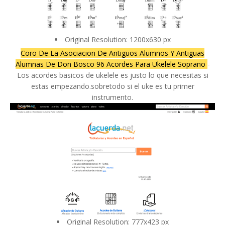
Original Resolution: 1200x630 px
Coro De La Asociacion De Antiguos Alumnos Y Antiguas
Alumnas De Don Bosco 96 Acordes Para Ukelele Soprano
-
Los acordes basicos de ukelele es justo lo que necesitas si
estas empezando.sobretodo si el uke es tu primer
instrumento.
Original Resolution: 777x423 px