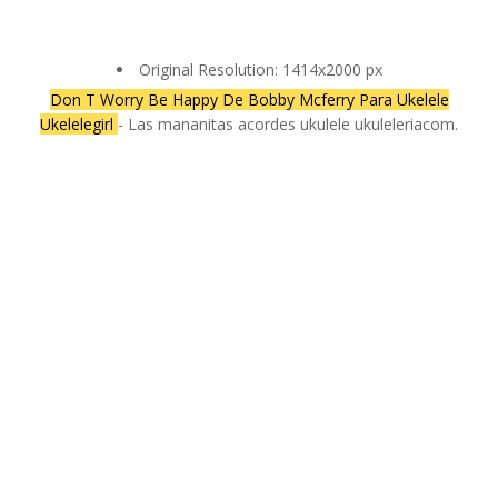
Original Resolution: 1414x2000 px
Don T Worry Be Happy De Bobby Mcferry Para Ukelele
Ukelelegirl
- Las mananitas acordes ukulele ukuleleriacom.