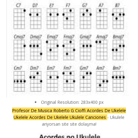
Original Resolution: 283x400 px
Profesor De Musica Roberto G Cioffi Acordes De Ukelele
Ukelele Acordes De Ukelele Ukulele Canciones
- Ukulele
ariyorsan site site dolaşma!