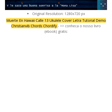
Original Resolution: 1280x720 px
Muerte En Hawaii Calle 13 Ukulele Cover Letra Tutorial Demo
Christianvib Chords Chordify
- >> conheca o nosso livro
(ebook) gratis: