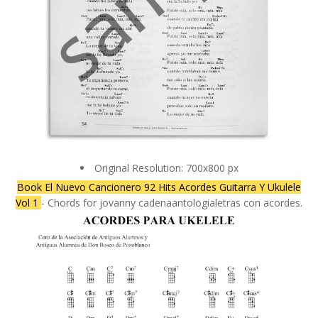
Original Resolution: 700x800 px
Book El Nuevo Cancionero 92 Hits Acordes Guitarra Y Ukulele
Vol 1
- Chords for jovanny cadenaantologialetras con acordes.