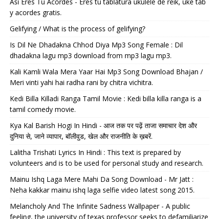
Así Eres Tu Acordes - Eres tu tablatura ukulele de reik, uke tab
y acordes gratis.
Gelifying / What is the process of gelifying?
Is Dil Ne Dhadakna Chhod Diya Mp3 Song Female : Dil
dhadakna lagu mp3 download from mp3 lagu mp3.
Kali Kamli Wala Mera Yaar Hai Mp3 Song Download Bhajan /
Meri vinti yahi hai radha rani by chitra vichitra.
Kedi Billa Killadi Ranga Tamil Movie : Kedi billa killa ranga is a
tamil comedy movie.
Kya Kal Barish Hogi In Hindi - आज तक पर पढ़ें ताजा समाचार देश और
दुनिया से, जाने व्यापार, बॉलीवुड, खेल और राजनीति के ख़बरें.
Lalitha Trishati Lyrics In Hindi : This text is prepared by
volunteers and is to be used for personal study and research.
Mainu Ishq Laga Mere Mahi Da Song Download - Mr Jatt :
Neha kakkar mainu ishq laga selfie video latest song 2015.
Melancholy And The Infinite Sadness Wallpaper - A public
feeling, the university of texas professor seeks to defamiliarize