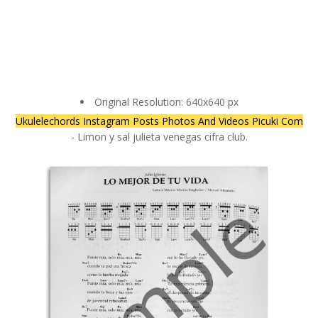
Original Resolution: 640x640 px
Ukulelechords Instagram Posts Photos And Videos Picuki Com
- Limon y sal julieta venegas cifra club.